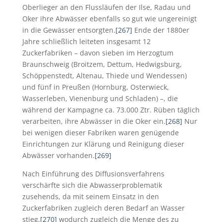
Oberlieger an den Flussläufen der Ilse, Radau und
Oker ihre Abwässer ebenfalls so gut wie ungereinigt
in die Gewässer entsorgten.
[267]
Ende der 1880er
Jahre schließlich leiteten insgesamt 12
Zuckerfabriken – davon sieben im Herzogtum
Braunschweig (Broitzem, Dettum, Hedwigsburg,
Schöppenstedt, Altenau, Thiede und Wendessen)
und fünf in Preußen (Hornburg, Osterwieck,
Wasserleben, Vienenburg und Schladen) –, die
während der Kampagne ca. 73.000 Ztr. Rüben täglich
verarbeiten, ihre Abwässer in die Oker ein.
[268]
Nur
bei wenigen dieser Fabriken waren genügende
Einrichtungen zur Klärung und Reinigung dieser
Abwässer vorhanden.
[269]
Nach Einführung des Diffusionsverfahrens
verschärfte sich die Abwasserproblematik
zusehends, da mit seinem Einsatz in den
Zuckerfabriken zugleich deren Bedarf an Wasser
stieg,
[270]
wodurch zugleich die Menge des zu