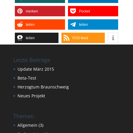
merken
Pocket
teilen
teilen
teilen
RSS-feed
Letzte Beiträge
Update März 2015
Beta-Test
Herzogtum Braunschweig
Neues Projekt
Themen
Allgemein
(3)