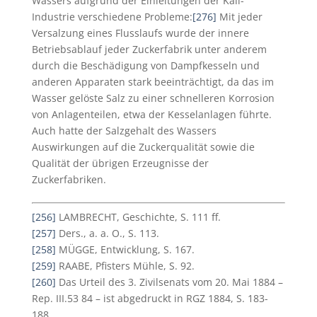
Wassers aufgrund der Einleitungen der Kali-
Industrie verschiedene Probleme:
[276]
Mit jeder
Versalzung eines Flusslaufs wurde der innere
Betriebsablauf jeder Zuckerfabrik unter anderem
durch die Beschädigung von Dampfkesseln und
anderen Apparaten stark beeinträchtigt, da das im
Wasser gelöste Salz zu einer schnelleren Korrosion
von Anlagenteilen, etwa der Kesselanlagen führte.
Auch hatte der Salzgehalt des Wassers
Auswirkungen auf die Zuckerqualität sowie die
Qualität der übrigen Erzeugnisse der
Zuckerfabriken.
[256]
LAMBRECHT, Geschichte, S. 111 ff.
[257]
Ders., a. a. O., S. 113.
[258]
MÜGGE, Entwicklung, S. 167.
[259]
RAABE, Pfisters Mühle, S. 92.
[260]
Das Urteil des 3. Zivilsenats vom 20. Mai 1884 –
Rep. III.53 84 – ist abgedruckt in RGZ 1884, S. 183-
188.