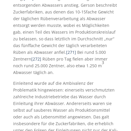
entsorgenden Abwassers anstieg. Gerson beschreibt
Zuckerfabriken, aus denen das 10-15fache Gewicht
der täglichen Rübenverarbeitung als Abwasser
entsorgt werden musste, wobei es Möglichkeiten
gab, einen Teil des Wassers im Produktionskreislauf
zu belassen, so dass letztlich im Durchschnitt „nur“
das fünffache Gewicht der täglich verarbeiteten
Rüben als Abwasser anfiel.
[271]
Bei rund 5.000
Zentnern
[272]
Rüben pro Tag fielen aber immer
3
noch rund 25.000 Zentner, also etwa 1.250 m
Abwasser täglich an.
Einleitend wurde auf die Ambivalenz der
Problematik hingewiesen: einerseits verschmutzten
zahlreiche Industriebetriebe das Wasser durch
Einleitung ihrer Abwässer. Andererseits waren sie
selbst auf sauberes Wasser als Produktionsmittel
oder auch als Lebensmittel angewiesen. Das galt
insbesondere für die Zuckerfabriken, die erheblich
unter den Folgen der Einleitungen nicht nur der Kali-