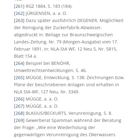
[261]
RGZ 1884, S. 183 (184).
[262]
JÜRGENSEN, a. a. O.
[263]
Dazu später ausführlich DEGENER, Möglichkeit
der Reinigung der Zuckerfabrik-Abwässer,
abgedruckt in: Beilage zur Braunschweigischen
Landes-Zeitung, Nr. 79 (Morgen-Ausgabe) vom 17.
Februar 1891, in: NLA-StA WF, 12 Neu 5, Nr. 5815,
Blatt 154 a.
[264]
Beispiel bei BENÖHR,
Umweltrechtsentwicklungen, S. 46.
[265]
MÜGGE, Entwicklung, S. 138; Zeichnungen bzw.
Pläne der beschriebenen Anlagen sind erhalten in
NLA StA-WF, 127 Neu, Nr. 3349.
[266]
MÜGGE, a. a. O.
[267]
MÜGGE, a. a. O.
[268]
BLASIUS/BECKURTS, Verunreinigung, S. 8.
[269]
Gewerberat Spamman während der Beratung
der Frage: „Wie eine Wiederholung der
gegenwärtigen Verunreinigung des Okerwassers