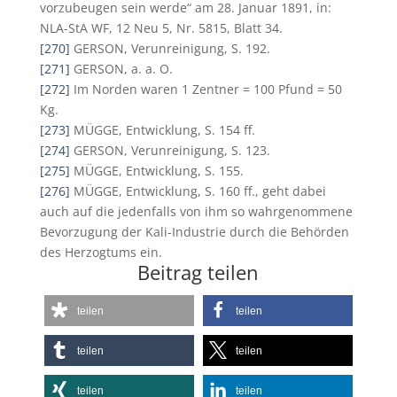
vorzubeugen sein werde“ am 28. Januar 1891, in:
NLA-StA WF, 12 Neu 5, Nr. 5815, Blatt 34.
[270]
GERSON, Verunreinigung, S. 192.
[271]
GERSON, a. a. O.
[272]
Im Norden waren 1 Zentner = 100 Pfund = 50
Kg.
[273]
MÜGGE, Entwicklung, S. 154 ff.
[274]
GERSON, Verunreinigung, S. 123.
[275]
MÜGGE, Entwicklung, S. 155.
[276]
MÜGGE, Entwicklung, S. 160 ff., geht dabei
auch auf die jedenfalls von ihm so wahrgenommene
Bevorzugung der Kali-Industrie durch die Behörden
des Herzogtums ein.
Beitrag teilen
teilen
teilen
teilen
teilen
teilen
teilen