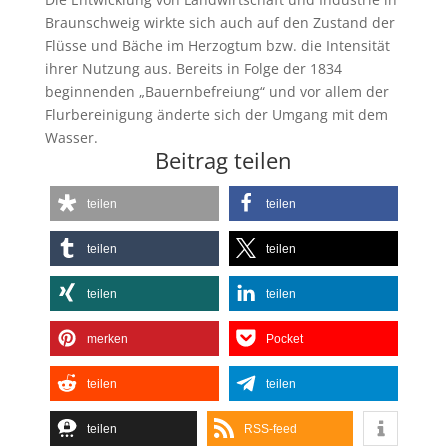
Braunschweig wirkte sich auch auf den Zustand der
Flüsse und Bäche im Herzogtum bzw. die Intensität
ihrer Nutzung aus. Bereits in Folge der 1834
beginnenden „Bauernbefreiung“ und vor allem der
Flurbereinigung änderte sich der Umgang mit dem
Wasser.
Beitrag teilen
teilen
teilen
teilen
teilen
teilen
teilen
merken
Pocket
teilen
teilen
teilen
RSS-feed